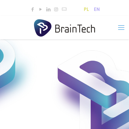
PL
EN
Kompletne rozwiązania EEG i BCI
dla nauki, edukacji i przemysłu.
Skontaktuj się z nami