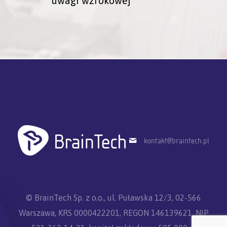
uwagi wzrokowej
kontakt@braintech.pl
© BrainTech Sp. z o.o., ul. Puławska 12/3, 02-566
Warszawa, KRS 0000422201, REGON 146139621, NIP