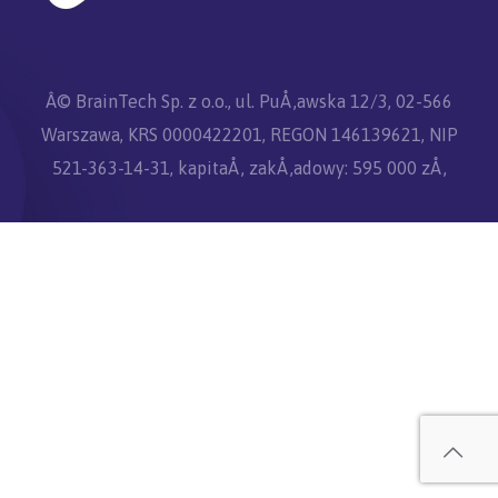
Â© BrainTech Sp. z o.o., ul. PuÅ‚awska 12/3, 02-566
Warszawa, KRS 0000422201, REGON 146139621, NIP
521-363-14-31, kapitaÅ‚ zakÅ‚adowy: 595 000 zÅ‚