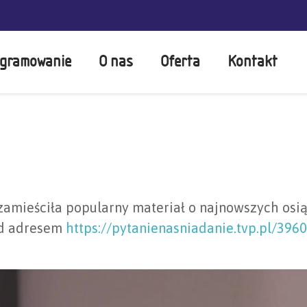
gramowanie
O nas
Oferta
Kontakt
zamieściła popularny materiał o najnowszych osi
od adresem
https://pytanienasniadanie.tvp.pl/39