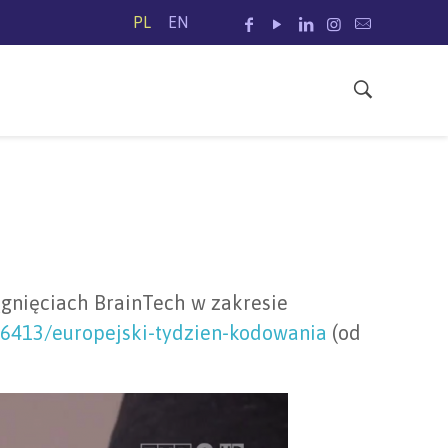
PL
EN
ągnięciach BrainTech w zakresie
606413/europejski-tydzien-kodowania
(od