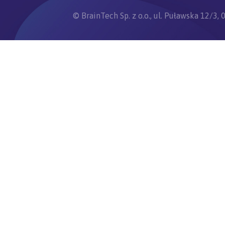
© BrainTech Sp. z o.o., ul. Puławska 12/