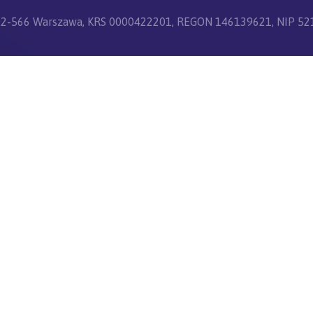
3, 02-566 Warszawa, KRS 0000422201, REGON 146139621, NIP 521