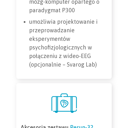
mózg-komputer opartego o
paradygmat P300
umożliwia projektowanie i
przeprowadzanie
eksperymentów
psychofizjologicznych w
połączeniu z wideo-EEG
(opcjonalnie – Svarog Lab)
Akcesoria zestawu
Perun-32