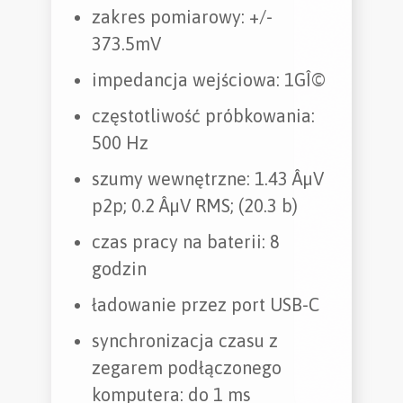
zakres pomiarowy: +/-
373.5mV
impedancja wejściowa: 1GÎ©
częstotliwość próbkowania:
500 Hz
szumy wewnętrzne: 1.43 ÂµV
p2p; 0.2 ÂµV RMS; (20.3 b)
czas pracy na baterii: 8
godzin
ładowanie przez port USB-C
synchronizacja czasu z
zegarem podłączonego
komputera: do 1 ms