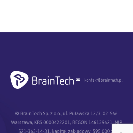
kontakt@braintech.pl
© BrainTech Sp. z o.o., ul. Puławska 12/3, 02-566
Warszawa, KRS 0000422201, REGON 146139621, NIP
521-363-14-31, kapitał zakładowy: 595 000 zł